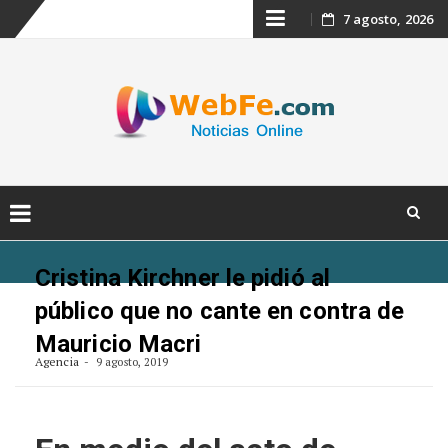
Skip
7 agosto, 2026
to
content
Skip
to
Cristina Kirchner le pidió al
content
público que no cante en contra de
Mauricio Macri
Agencia
9 agosto, 2019