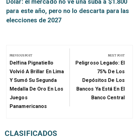
Dólar: el mercado no ve una suba a $1.800
para este año, pero no lo descarta para las
elecciones de 2027
Navegación
de
PREVIOUS POST
NEXT POST
Previous
Next
entradas
Delfina Pignatiello
Peligroso Legado: El
Post:
Post:
Volvió A Brillar En Lima
75% De Los
Y Sumó Su Segunda
Depósitos De Los
Medalla De Oro En Los
Bancos Ya Está En El
Juegos
Banco Central
Panamericanos
CLASIFICADOS