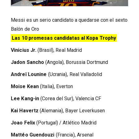
Messi es un serio candidato a quedarse con el sexto
Balón de Oro
Las 10 promesas candidatas al Kopa Trophy
Vinicius Jr.
(Brasil), Real Madrid
Jadon Sancho
(Angola), Borussia Dortmund
Andreï Lounine
(Ucrania), Real Valladolid
Moise Kean
(Italia), Everton
Lee Kang-in
(Corea del Sur), Valencia CF
Kai Havertz
(Alemania), Bayer Leverkusen
Joao Felix
(Portugal) / Atlético Madrid
Mattéo Guendouzi
(Francia), Arsenal