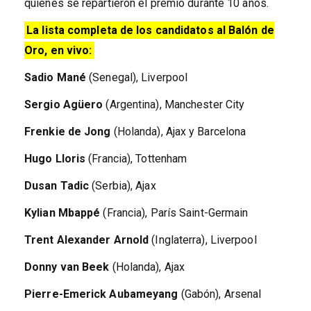
quienes se repartieron el premio durante 10 años.
La lista completa de los candidatos al Balón de
Oro, en vivo:
Sadio Mané
(Senegal), Liverpool
Sergio Agüero
(Argentina), Manchester City
Frenkie de Jong
(Holanda), Ajax y Barcelona
Hugo Lloris
(Francia), Tottenham
Dusan Tadic
(Serbia), Ajax
Kylian Mbappé
(Francia), París Saint-Germain
Trent Alexander Arnold
(Inglaterra), Liverpool
Donny van Beek
(Holanda), Ajax
Pierre-Emerick Aubameyang
(Gabón), Arsenal