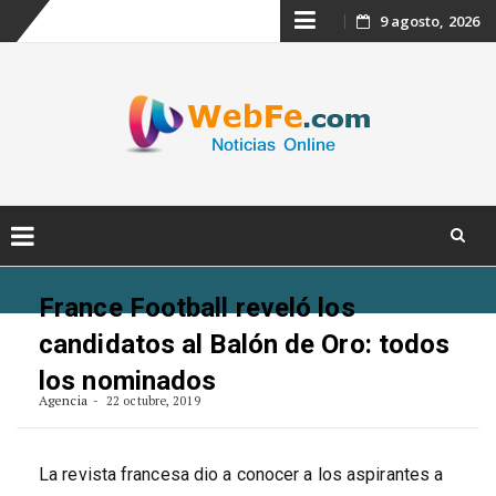
Skip
9 agosto, 2026
to
content
Skip
to
France Football reveló los
content
candidatos al Balón de Oro: todos
los nominados
Agencia
22 octubre, 2019
La revista francesa dio a conocer a los aspirantes a