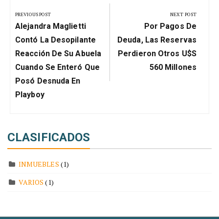
de
PREVIOUS POST
NEXT POST
Previous
Next
entradas
Alejandra Maglietti
Por Pagos De
Post:
Post:
Contó La Desopilante
Deuda, Las Reservas
Reacción De Su Abuela
Perdieron Otros U$s
Cuando Se Enteró Que
560 Millones
Posó Desnuda En
Playboy
CLASIFICADOS
INMUEBLES
(1)
VARIOS
(1)