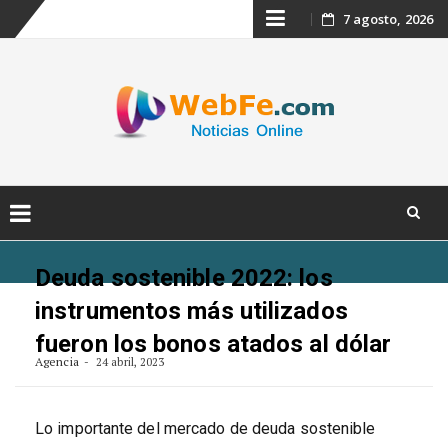
Skip
7 agosto, 2026
to
content
Skip
to
Deuda sostenible 2022: los
content
instrumentos más utilizados
fueron los bonos atados al dólar
Agencia
24 abril, 2023
Lo importante del mercado de deuda sostenible