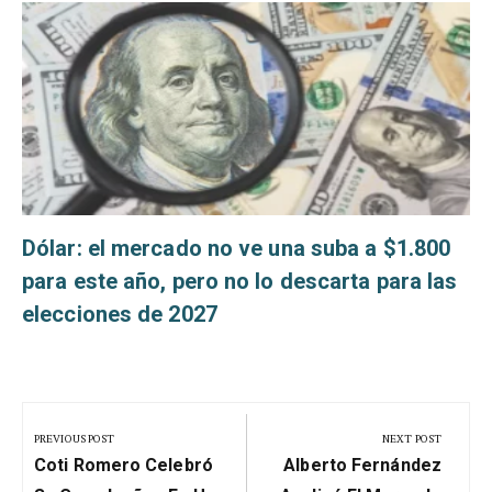
s
Dólar: el mercado no ve una suba a $1.800
para este año, pero no lo descarta para las
elecciones de 2027
Navegación
de
PREVIOUS POST
NEXT POST
Previous
Next
entradas
Coti Romero Celebró
Alberto Fernández