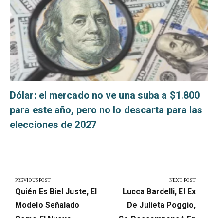
s
Dólar: el mercado no ve una suba a $1.800
para este año, pero no lo descarta para las
elecciones de 2027
Navegación
de
PREVIOUS POST
NEXT POST
Previous
Next
entradas
Quién Es Biel Juste, El
Lucca Bardelli, El Ex
Post:
Post:
Modelo Señalado
De Julieta Poggio,