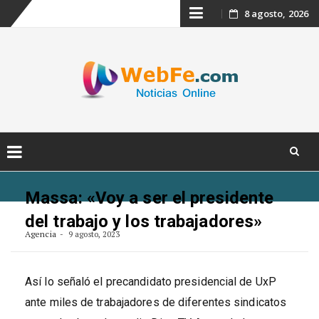
Skip
8 agosto, 2026
to
content
Skip
to
Massa: «Voy a ser el presidente
content
del trabajo y los trabajadores»
Agencia
9 agosto, 2023
Así lo señaló el precandidato presidencial de UxP
ante miles de trabajadores de diferentes sindicatos