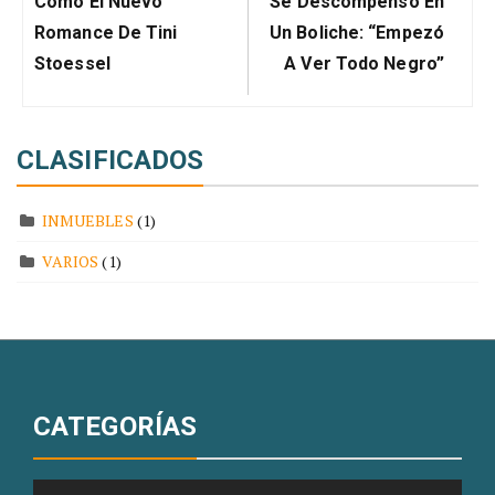
Como El Nuevo
Se Descompensó En
Romance De Tini
Un Boliche: “Empezó
Stoessel
A Ver Todo Negro”
CLASIFICADOS
INMUEBLES
(1)
VARIOS
(1)
CATEGORÍAS
Categorías