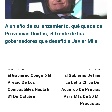
A un año de su lanzamiento, qué queda de
Provincias Unidas, el frente de los
gobernadores que desafió a Javier Mile
Navegación
de
PREVIOUS POST
NEXT POST
Previous
Next
entradas
El Gobierno Congeló El
El Gobierno Define
Post:
Post:
Precio De Los
La Letra Chica Del
Combustibles Hasta El
Acuerdo De Precios
31 De Octubre
Para Más De 50 Mil
Productos