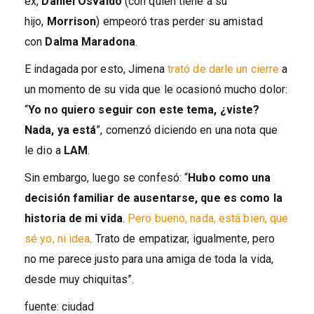
ex,
Daniel Osvaldo
(con quien tiene a su
hijo,
Morrison
) empeoró tras perder su amistad
con
Dalma Maradona
.
E indagada por esto, Jimena
trató de darle un cierre
a
un momento de su vida que le ocasionó mucho dolor:
“
Yo no quiero seguir con este tema, ¿viste?
Nada, ya está
”, comenzó diciendo en una nota que
le dio a
LAM
.
Sin embargo, luego se confesó: “
Hubo como una
decisión familiar de ausentarse, que es como la
historia de mi vida
.
Pero bueno, nada, está bien, que
sé yo, ni idea
. Trato de empatizar, igualmente, pero
no me parece justo para una amiga de toda la vida,
desde muy chiquitas”.
fuente: ciudad