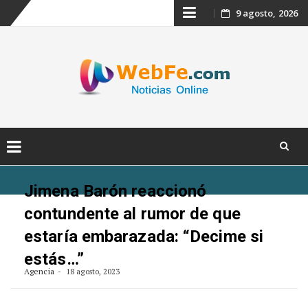
Skip
9 agosto, 2026
to
content
Skip
to
Jimena Barón reaccionó
content
contundente al rumor de que
estaría embarazada: “Decime si
estás…”
Agencia
18 agosto, 2023