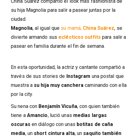
China Suárez compartió el look más fashionista de
su hija Magnolia para salir a pasear juntas por la
ciudad.
Magnolia
, al igual que
su mamá,
China Suárez
, se
divierte armando sus
eclécticos outfits
para salir a
pasear en familia durante el fin de semana.
En esta oportunidad, la actriz y cantante compartió a
través de sus stories de
Instagram
una postal que
muestra a
su hija muy canchera
caminando con ella
por la city.
Su nena con
Benjamín Vicuña
, con quien también
tiene a
Amancio
, lució unas
medias largas
oscuras
en diálogo con unas
botitas de caña
media
, un
short cintura alta
, un
saquito también