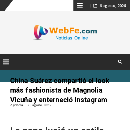
Skip
6 agosto, 2026
to
content
Skip
to
China Suárez compartió el look
content
más fashionista de Magnolia
Vicuña y enterneció Instagram
Agencia
29 agosto, 2023