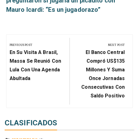
preguntaron si jugaría un picadito con
Mauro Icardi: “Es un jugadorazo”
Navegación
de
PREVIOUS POST
NEXT POST
Previous
Next
entradas
En Su Visita A Brasil,
El Banco Central
Post:
Post:
Massa Se Reunió Con
Compró US$135
Lula Con Una Agenda
Millones Y Suma
Abultada
Once Jornadas
Consecutivas Con
Saldo Positivo
CLASIFICADOS