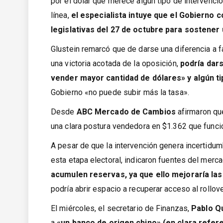
por el dólar que merece algún tipo de intervenció
línea,
el especialista intuye que el Gobierno
legislativas del 27 de octubre para sostener
Glustein remarcó que de darse una diferencia a 
una victoria acotada de la oposición,
podría dar
vender mayor cantidad de dólares» y algún ti
Gobierno «no puede subir más la tasa».
Desde
ABC Mercado de Cambios
afirmaron que
una clara postura vendedora en $1.362 que funcion
A pesar de que la intervención genera incertidum
esta etapa electoral, indicaron fuentes del merca
acumulen reservas, ya que ello mejoraría las
podría abrir espacio a recuperar acceso al rollo
El miércoles, el secretario de Finanzas,
Pablo Q
a
«un banco de origen chino» (en clara refere