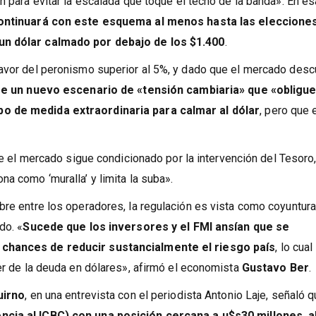
n para evitar la escalada que toque el techo de la banda». En es
 continuará con este esquema al menos hasta las eleccione
 un dólar calmado por debajo de los $1.400
.
favor del peronismo superior al 5%, y dado que el mercado desc
se un nuevo escenario de «tensión cambiaria» que «obligue
po de medida extraordinaria para calmar al dólar
, pero que 
 el mercado sigue condicionado por la intervención del Tesoro
a como ‘muralla’ y limita la suba».
bre entre los operadores, la regulación es vista como coyuntura
do. «
Sucede que los inversores y el FMI ansían que se
 chances de reducir sustancialmente el riesgo país
, lo cual
ver de la deuda en dólares», afirmó el economista
Gustavo Ber
.
uirno
, en una entrevista con el periodista Antonio Laje, señaló 
ncia al ICBC) con una posición cercana a u$s30 millones, a