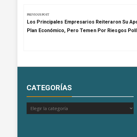
Navegación
de
PREVIOUS POST
Previous
entradas
Los Principales Empresarios Reiteraron Su Ap
Post:
Plan Económico, Pero Temen Por Riesgos Polí
CATEGORÍAS
Categorías