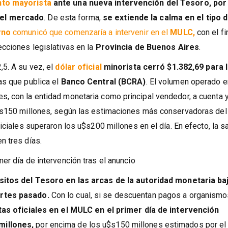
to mayorista
ante una nueva intervención del Tesoro, por 
del mercado
. De esta forma,
se extiende la calma en el tipo 
rno
comunicó que comenzaría a intervenir en el
MULC,
con el fi
ecciones legislativas en la
Provincia de Buenos Aires
.
,5. A su vez, el
dólar oficial
minorista cerró $1.382,69 para 
as que publica el
Banco Central (BCRA)
. El volumen operado e
, con la entidad monetaria como principal vendedor, a cuenta 
u$s150 millones, según las estimaciones más conservadoras del
iciales superaron los u$s200 millones en el día. En efecto, la s
n tres días.
er día de intervención tras el anuncio
sitos del Tesoro en las arcas de la autoridad monetaria ba
rtes pasado.
Con lo cual, si se descuentan pagos a organism
tas oficiales en el MULC en el primer día de intervención
millones,
por encima de los u$s150 millones estimados por el