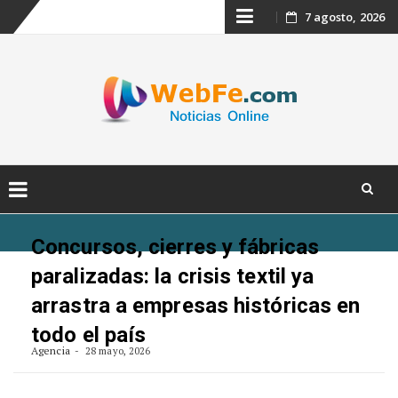
Skip
7 agosto, 2026
to
content
Skip
to
Concursos, cierres y fábricas
content
paralizadas: la crisis textil ya
arrastra a empresas históricas en
todo el país
Agencia
28 mayo, 2026