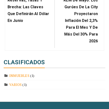
entradas
Reservas, Tasas Y
REM De Mayo: Los
Post:
Post:
Brecha: Las Claves
Gurúes De La City
Que Definirán Al Dólar
Proyectaron
En Junio
Inflación Del 2,3%
Para El Mes Y De
Más Del 30% Para
2026
CLASIFICADOS
INMUEBLES
(1)
VARIOS
(1)