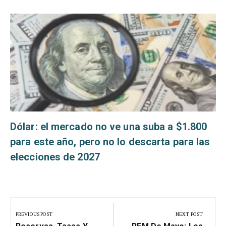
s
Dólar: el mercado no ve una suba a $1.800
para este año, pero no lo descarta para las
elecciones de 2027
Navegación
de
PREVIOUS POST
NEXT POST
Previous
Next