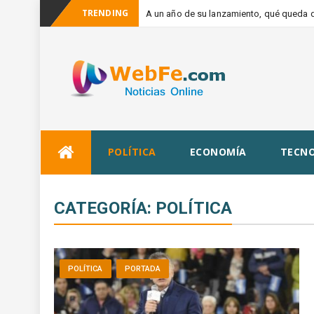
TRENDING
A un año de su lanzamiento, qué queda de
_
de los gobe
Skip
POLÍTICA
ECONOMÍA
TECNO
to
content
CATEGORÍA:
POLÍTICA
POLÍTICA
PORTADA