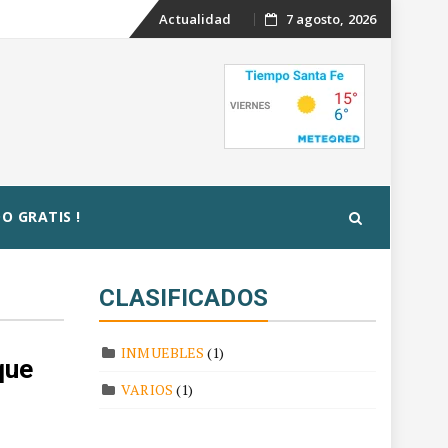
Skip
Actualidad
7 agosto, 2026
to
content
O GRATIS !
CLASIFICADOS
INMUEBLES
(1)
que
VARIOS
(1)