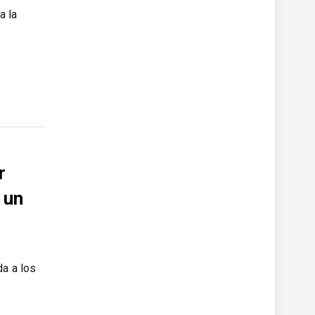
a la
r
 un
da a los