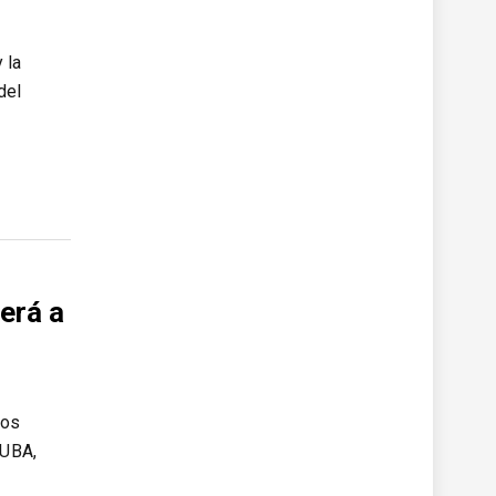
 la
del
erá a
nos
 UBA,