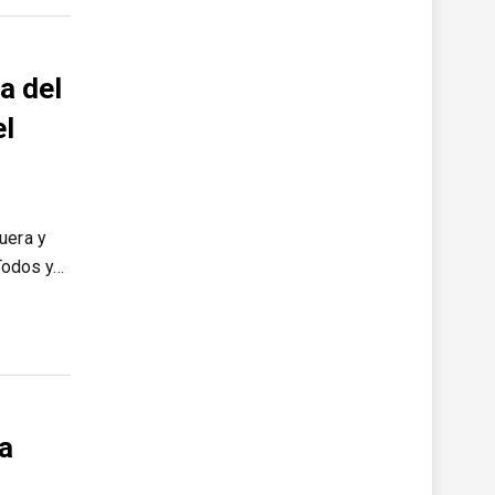
a del
el
uera y
 Todos y…
 a