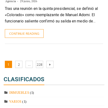
Agencia
29 junio, 2026
Tras una reunión en la quinta presidencial, se definió al
«Colorado» como reemplazante de Manuel Adorni. El
funcionario saliente confirmó su salida en medio de…
CONTINUE READING
Paginación
Page
Page
Page
Next
1
2
…
228
de
page
entradas
CLASIFICADOS
INMUEBLES
(1)
VARIOS
(1)