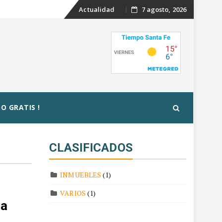
Skip
Actualidad
7 agosto, 2026
to
content
O GRATIS !
CLASIFICADOS
INMUEBLES
(1)
VARIOS
(1)
ra